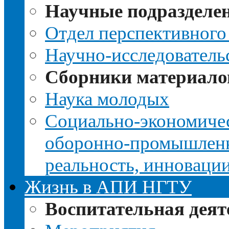
Научные подразделе
Отдел перспективного
Научно-исследователь
Сборники материало
Наука молодых
Социально-экономичес
оборонно-промышленно
реальность, инноваци
Жизнь в АПИ НГТУ
Воспитательная деят