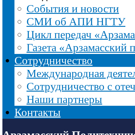
События и новости
СМИ об АПИ НГТУ
Цикл передач «Арзама
Газета «Арзамасский 
Сотрудничество
Международная деятел
Сотрудничество с оте
Наши партнеры
Контакты
Арзамасский Политехнич