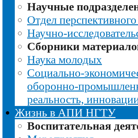
Научные подразделе
Отдел перспективного
Научно-исследователь
Сборники материало
Наука молодых
Социально-экономичес
оборонно-промышленно
реальность, инноваци
Жизнь в АПИ НГТУ
Воспитательная деят