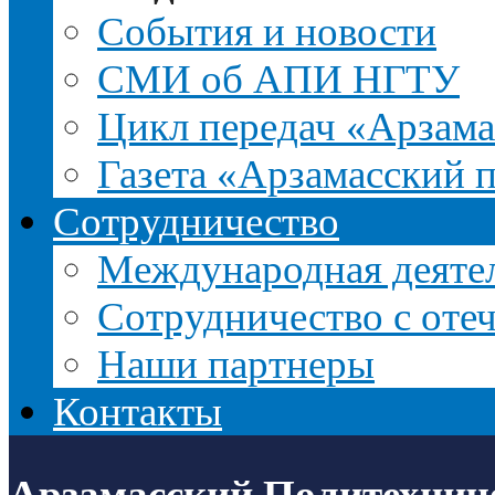
События и новости
СМИ об АПИ НГТУ
Цикл передач «Арзама
Газета «Арзамасский 
Сотрудничество
Международная деятел
Сотрудничество с оте
Наши партнеры
Контакты
Арзамасский Политехнич