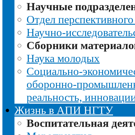
Научные подразделе
Отдел перспективного
Научно-исследователь
Сборники материало
Наука молодых
Социально-экономичес
оборонно-промышленно
реальность, инноваци
Жизнь в АПИ НГТУ
Воспитательная деят