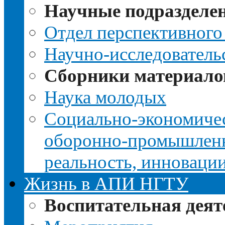
Научные подразделе
Отдел перспективного
Научно-исследователь
Сборники материало
Наука молодых
Социально-экономичес
оборонно-промышленно
реальность, инноваци
Жизнь в АПИ НГТУ
Воспитательная деят