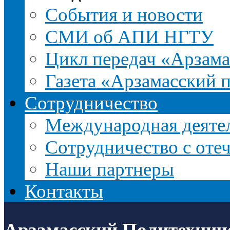
События и новости
СМИ об АПИ НГТУ
Цикл передач «Арзама
Газета «Арзамасский 
Сотрудничество
Международная деятел
Сотрудничество с оте
Наши партнеры
Контакты
Арзамасский Политехнич