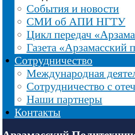
События и новости
СМИ об АПИ НГТУ
Цикл передач «Арзама
Газета «Арзамасский 
Сотрудничество
Международная деятел
Сотрудничество с оте
Наши партнеры
Контакты
Арзамасский Политехнич