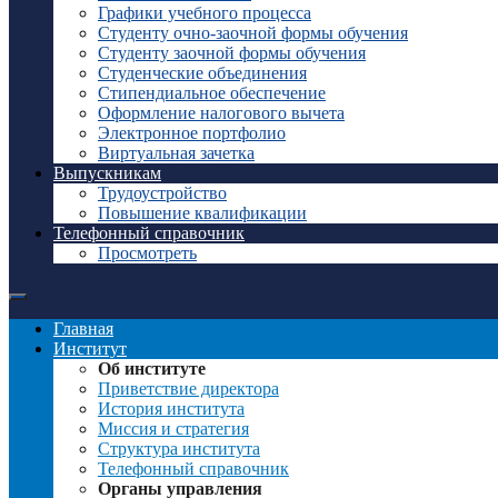
Графики учебного процесса
Студенту очно-заочной формы обучения
Студенту заочной формы обучения
Студенческие объединения
Стипендиальное обеспечение
Оформление налогового вычета
Электронное портфолио
Виртуальная зачетка
Выпускникам
Трудоустройство
Повышение квалификации
Телефонный справочник
Просмотреть
Главная
Институт
Об институте
Приветствие директора
История института
Миссия и стратегия
Структура института
Телефонный справочник
Органы управления