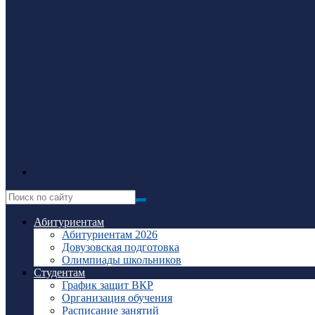
Абитуриентам
Абитуриентам 2026
Довузовская подготовка
Олимпиады школьников
Студентам
График защит ВКР
Организация обучения
Расписание занятий