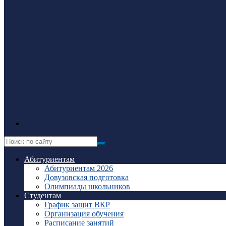
Абитуриентам
Абитуриентам 2026
Довузовская подготовка
Олимпиады школьников
Студентам
График защит ВКР
Организация обучения
Расписание занятий