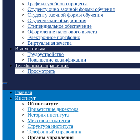
Графики учебного процесса
Студенту очно-заочной формы обучения
Студенту заочной формы обучения
Студенческие объединения
Стипендиальное обеспечение
Оформление налогового вычета
Электронное портфолио
Виртуальная зачетка
Выпускникам
Трудоустройство
Повышение квалификации
Телефонный справочник
Просмотреть
Главная
Институт
Об институте
Приветствие директора
История института
Миссия и стратегия
Структура института
Телефонный справочник
Органы управления