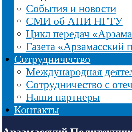
События и новости
СМИ об АПИ НГТУ
Цикл передач «Арзама
Газета «Арзамасский 
Сотрудничество
Международная деятел
Сотрудничество с оте
Наши партнеры
Контакты
Арзамасский Политехнич