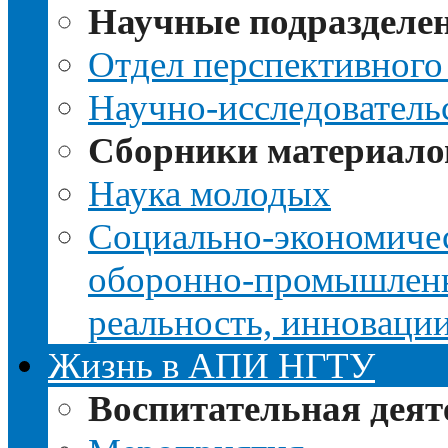
Научные подразделе
Отдел перспективного
Научно-исследователь
Сборники материало
Наука молодых
Социально-экономичес
оборонно-промышленно
реальность, инноваци
Жизнь в АПИ НГТУ
Воспитательная деят