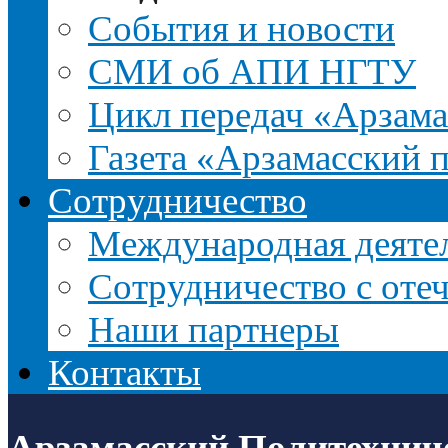
События и новости
СМИ об АПИ НГТУ
Цикл передач «Арзама
Газета «Арзамасский 
Сотрудничество
Международная деятел
Сотрудничество с оте
Наши партнеры
Контакты
Арзамасский Политехнич