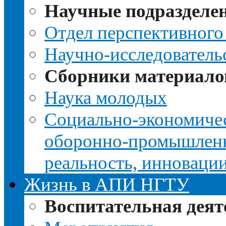
Научные подразделе
Отдел перспективного
Научно-исследователь
Сборники материало
Наука молодых
Социально-экономичес
оборонно-промышленно
реальность, инноваци
Жизнь в АПИ НГТУ
Воспитательная деят