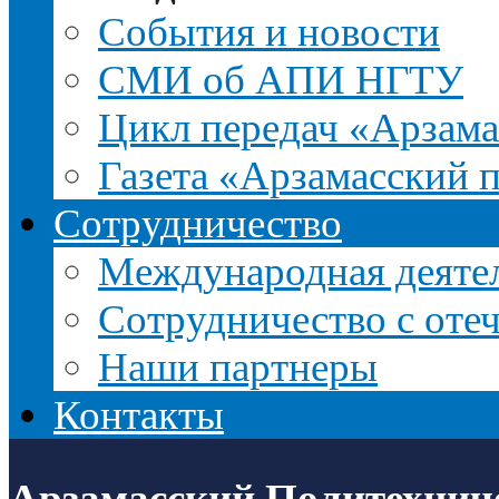
События и новости
СМИ об АПИ НГТУ
Цикл передач «Арзама
Газета «Арзамасский 
Сотрудничество
Международная деятел
Сотрудничество с оте
Наши партнеры
Контакты
Арзамасский Политехнич