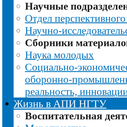
Научные подразделе
Отдел перспективного
Научно-исследователь
Сборники материало
Наука молодых
Социально-экономичес
оборонно-промышленно
реальность, инноваци
Жизнь в АПИ НГТУ
Воспитательная деят